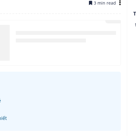
3 min read
T
é
iết