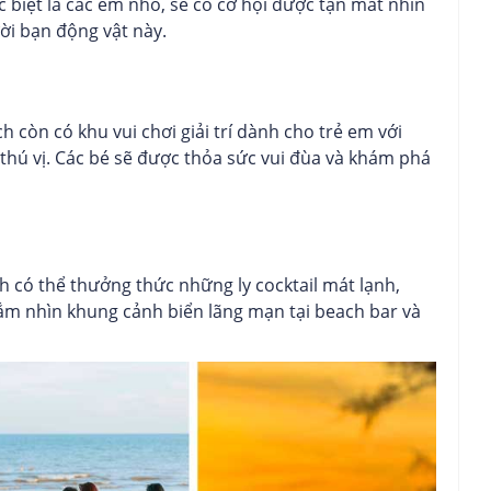
ặc biệt là các em nhỏ, sẽ có cơ hội được tận mắt nhìn
ời bạn động vật này.
còn có khu vui chơi giải trí dành cho trẻ em với
ệ thú vị. Các bé sẽ được thỏa sức vui đùa và khám phá
 có thể thưởng thức những ly cocktail mát lạnh,
 nhìn khung cảnh biển lãng mạn tại beach bar và