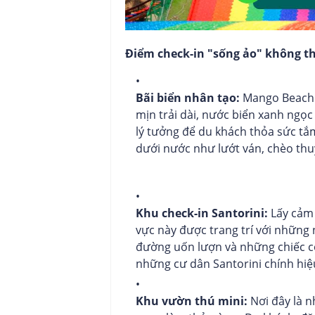
Điểm check-in "sống ảo" không th
Bãi biển nhân tạo:
Mango Beach s
mịn trải dài, nước biển xanh ngọ
lý tưởng để du khách thỏa sức tắ
dưới nước như lướt ván, chèo thuy
Khu check-in Santorini:
Lấy cảm 
vực này được trang trí với nhữn
đường uốn lượn và những chiếc cố
những cư dân Santorini chính hiệ
Khu vườn thú mini:
Nơi đây là n