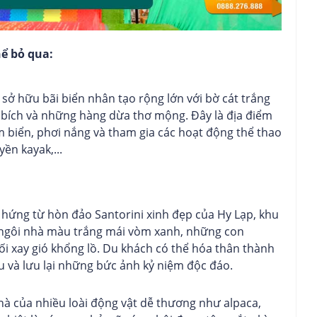
ể bỏ qua:
ở hữu bãi biển nhân tạo rộng lớn với bờ cát trắng
c bích và những hàng dừa thơ mộng. Đây là địa điểm
m biển, phơi nắng và tham gia các hoạt động thể thao
ền kayak,...
hứng từ hòn đảo Santorini xinh đẹp của Hy Lạp, khu
g ngôi nhà màu trắng mái vòm xanh, những con
i xay gió khổng lồ. Du khách có thể hóa thân thành
u và lưu lại những bức ảnh kỷ niệm độc đáo.
hà của nhiều loài động vật dễ thương như alpaca,