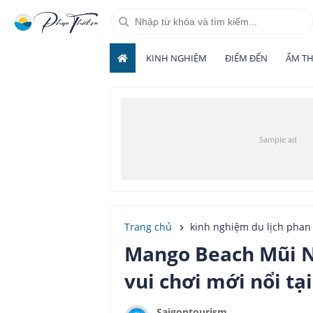
KINH NGHIỆM
ĐIỂM ĐẾN
ẨM T
Trang chủ
kinh nghiệm du lịch phan 
Mango Beach Mũi N
vui chơi mới nổi tạ
Saigontourism