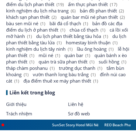
điểm du lịch phan thiết
ẩm thực phan thiết
(19)
(17)
kinh nghiệm du lịch nha trang
bản đồ phan thiết
(6)
(2)
khách sạn phan thiết
quán bar mũi né phan thiết
(2)
(2)
bàu sen mũi né
bãi đá cổ thạch
bản đồ các địa
(1)
(1)
điểm du lịch ở phan thiết
chùa cổ thạch
cá lồi xối
(1)
(1)
mỡ hành
du lịch phan thiết bằng tàu hỏa
du lịch
(1)
(1)
phan thiết bằng tàu lửa
homestay bình thuận
(1)
(1)
kinh nghiệm du lịch tây ninh
lầu ông hoàng
lễ hội
(1)
(1)
phan thiết
mũi né
quán bar
quán bánh x èo
(1)
(1)
(1)
phan thiết
quán trà sữa phan thiết
suối hồng
(1)
(1)
(1)
tháp chàm poshanu
trường dục thanh
tắm bùn
(1)
(1)
khoáng
vườn thanh long bàu trắng
đỉnh núi cao
(1)
(1)
cát
địa điểm thuê xe máy phan thiết
(1)
(1)
Liên kết trong blog
Giới thiệu
Liên hệ
Trách nhiệm
Sơ đồ web
SunSet Story Hotel Mũi Né
REO Beach Phan Thiết
©
2026
- Phan Thiết Blog - Chuyên trang chia sẻ kinh nghiệm du