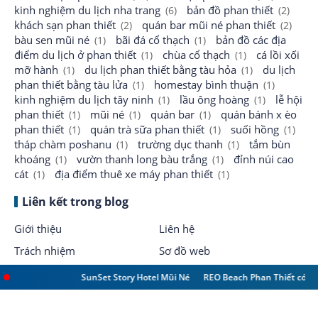
kinh nghiệm du lịch nha trang
bản đồ phan thiết
(6)
(2)
khách sạn phan thiết
quán bar mũi né phan thiết
(2)
(2)
bàu sen mũi né
bãi đá cổ thạch
bản đồ các địa
(1)
(1)
điểm du lịch ở phan thiết
chùa cổ thạch
cá lồi xối
(1)
(1)
mỡ hành
du lịch phan thiết bằng tàu hỏa
du lịch
(1)
(1)
phan thiết bằng tàu lửa
homestay bình thuận
(1)
(1)
kinh nghiệm du lịch tây ninh
lầu ông hoàng
lễ hội
(1)
(1)
phan thiết
mũi né
quán bar
quán bánh x èo
(1)
(1)
(1)
phan thiết
quán trà sữa phan thiết
suối hồng
(1)
(1)
(1)
tháp chàm poshanu
trường dục thanh
tắm bùn
(1)
(1)
khoáng
vườn thanh long bàu trắng
đỉnh núi cao
(1)
(1)
cát
địa điểm thuê xe máy phan thiết
(1)
(1)
Liên kết trong blog
Giới thiệu
Liên hệ
Trách nhiệm
Sơ đồ web
SunSet Story Hotel Mũi Né
REO Beach Phan Thiết có gì?
©
2026
- Phan Thiết Blog - Chuyên trang chia sẻ kinh nghiệm du
lịch Phan Thiết