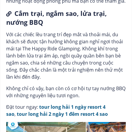
những hoạt động phong phú mà bạn có thể tham gia.
Cắm trại, ngắm sao, lửa trại,
nướng BBQ
Với các chiếc lều trang trí đẹp mắt và thoải mái, du
khách sẽ được tận hưởng không gian nghỉ ngơi thoải
mái tại The Happy Ride Glamping. Không khí trong
lành bên lửa trại ấm áp, ngồi quầy quần bên bạn bè
ngắm sao, chia sẻ những câu chuyện trong cuộc
sống. Đây chắc chắn là một trải nghiệm nên thử một
lần khi đến đây.
Không chỉ có vậy, bạn còn có cơ hội tự tay nướng BBQ
với những nguyên liệu tươi ngon.
Đặt tour ngay:
tour long hải 1 ngày resort 4
sao
,
tour long hải 2 ngày 1 đêm resort 4 sao