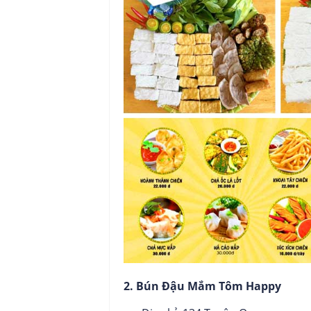
2. Bún Đậu Mắm Tôm Happy