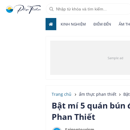
KINH NGHIỆM
ĐIỂM ĐẾN
ẨM T
Trang chủ
ẩm thực phan thiết
Bật
Bật mí 5 quán bún
Phan Thiết
Saigontourism